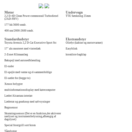
Motor
Undervogn
2,2 D-4D Clean Power commonrail Turbodiesel
TTE Sænkning 25mm
(2AD-FHV)
177 hk/3600 omdr.
400 nm/2000-2600 omdr.
Standardudstyr
Ekstraudstyr
Toyota Avensis 2,2 D-Cat Executive Sport Stc
Oliefyr (kabine og motorvarmer)
17" alu monteret med vinterdæk
Easyblink
2-Zonet Klimaanlæg
kromliste bagklap
Bakspejl med autonedblænding
El-ruder
El-spejle med varme og el-sammenfoldige
El-sæder for (begge to)
Xenon forlygter
multiinformationsdisplay med kørecomputer
Læder/Alcantara interiør
Læderrat og gearknop med sølvsyninger
Regnsensor
Skumringssensor (Det er en funktion,der aktiverer
nærlyset og instrumentbelysning,afhængig af
dagslyset)
Special frontgrill sort/krom
Tågelygter