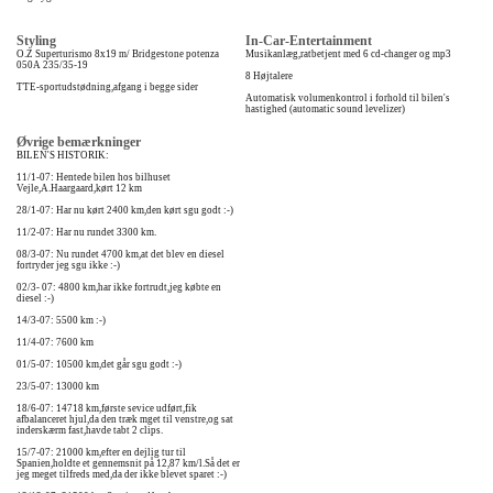
Styling
In-Car-Entertainment
O.Z Superturismo 8x19 m/ Bridgestone potenza
Musikanlæg,ratbetjent med 6 cd-changer og mp3
050A 235/35-19
8 Højtalere
TTE-sportudstødning,afgang i begge sider
Automatisk volumenkontrol i forhold til bilen's
hastighed (automatic sound levelizer)
Øvrige bemærkninger
BILEN'S HISTORIK:
11/1-07: Hentede bilen hos bilhuset
Vejle,A.Haargaard,kørt 12 km
28/1-07: Har nu kørt 2400 km,den kørt sgu godt :-)
11/2-07: Har nu rundet 3300 km.
08/3-07: Nu rundet 4700 km,at det blev en diesel
fortryder jeg sgu ikke :-)
02/3- 07: 4800 km,har ikke fortrudt,jeg købte en
diesel :-)
14/3-07: 5500 km :-)
11/4-07: 7600 km
01/5-07: 10500 km,det går sgu godt :-)
23/5-07: 13000 km
18/6-07: 14718 km,første sevice udført,fik
afbalanceret hjul,da den træk mget til venstre,og sat
inderskærm fast,havde tabt 2 clips.
15/7-07: 21000 km,efter en dejlig tur til
Spanien,holdte et gennemsnit på 12,87 km/l.Så det er
jeg meget tilfreds med,da der ikke blevet sparet :-)