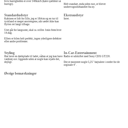
hvis hastigheden er over 140km/h (køre sjældent så
hurtigt).
Helt standart, enda uden rust, er blevet
undervognsbehandlet fra ny.
Standardudstyr
Ekstraudstyr
Kabinen er lidt for lille, jeg er 184cm og en tur til
Intet.
tyskland er meget anstrengene, når sædet ikke kan
flyttes ret langt tilbage.
Uret går for langsomt, skal ca. stilles 1min frem hver
14.dag.
Ellers er bilen helt perfekt, ingen yderligere defekter
eller andre problemer.
Styling
In-Car-Entertainment
Har lavet en dørkplade til ladet, sådan at jeg kan have
Radio er udskiftet med Sony CDX GT220.
værktøj osv. liggende uden at nogle kan stjæle det,
dejligt.
Der er monteret nogle 5,25" højtalere i stedet for de
orginale 4".
Øvrige bemærkninger