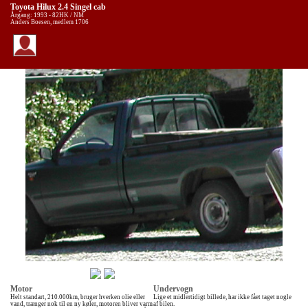
Toyota Hilux 2.4 Singel cab
Årgang: 1993 - 82HK / NM
Anders Boesen, medlem 1706
Motor
Undervogn
Helt standart, 210.000km, bruger hverken olie eller
Lige et midlertidigt billede, har ikke fået taget nogle
vand, trænger nok til en ny køler, motoren bliver varm
af bilen.