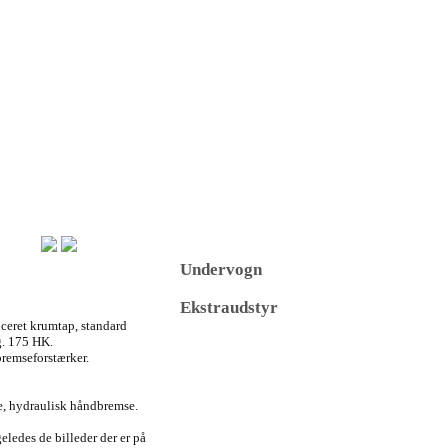
Undervogn
Ekstraudstyr
ceret krumtap, standard
g. 175 HK.
bremseforstærker.
le, hydraulisk håndbremse.
ledes de billeder der er på