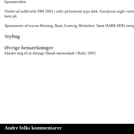
hjemmesiden.
Vinder af uofficielle DM 2002 i rally på bestemt type dæk. Goodyear eagle ventu
køre på.
Sponsoreret af toyota Herning, Ikast, Lemvig, Holstebro. Samt DARK DOG ener
Styling
Øvrige bemærkninger
Glæder mig til at deltage Dansk mesterskab i Rally 2003
Andre folks kommentarer