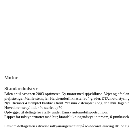
Motor
Standardudstyr
Bilen er til sæsonen 2003 optimeret. Ny motor med spjældhuse. Vejet og afbalan
plejlstænger Mahle stempler. Heichendorff knaster 304 grader. DTA motorstyrin
Nye Bremser 4 stemplet kalibre i front 295 mm 2 stemplet i bag 265 mm. Ingen 
Hovedbremsecylinder fra starlet ep70.
Opbygget til deltagelse i rally under Dansk automobilsportsunion.
Rippet for udstyr erstattet med bur, brandslukningsudstyr, intercom, 6-punktsse
Læs om deltagelsen i diverse rallyarrangementer på www.corollaracing.dk. Se lige