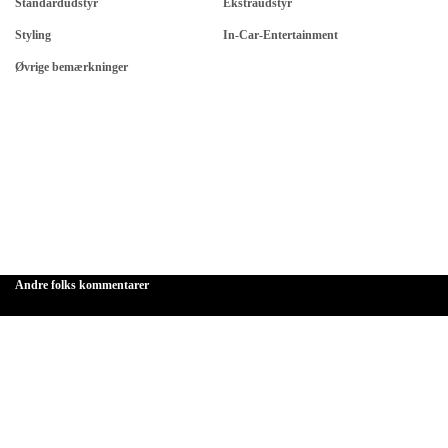
Standardudstyr
Ekstraudstyr
Styling
In-Car-Entertainment
Øvrige bemærkninger
Andre folks kommentarer