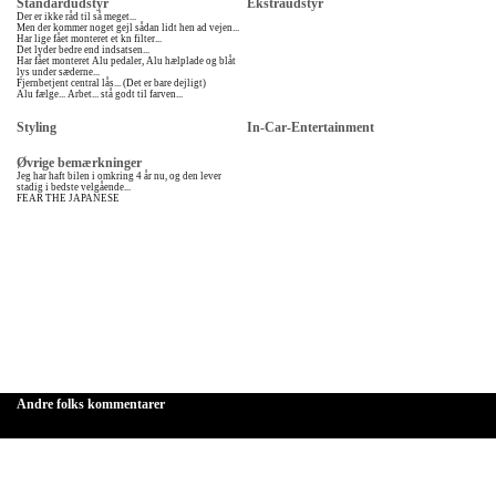
Standardudstyr
Ekstraudstyr
Der er ikke råd til så meget...
Men der kommer noget gejl sådan lidt hen ad vejen...
Har lige fået monteret et kn filter...
Det lyder bedre end indsatsen...
Har fået monteret Alu pedaler, Alu hælplade og blåt
lys under sæderne...
Fjernbetjent central lås... (Det er bare dejligt)
Alu fælge... Arbet... stå godt til farven...
Styling
In-Car-Entertainment
Øvrige bemærkninger
Jeg har haft bilen i omkring 4 år nu, og den lever
stadig i bedste velgående...
FEAR THE JAPANESE
Andre folks kommentarer