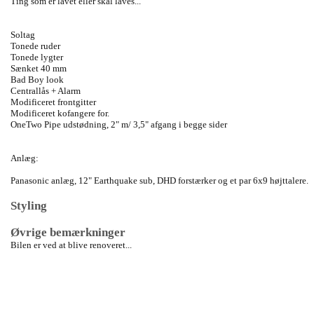
Ting som er lavet eller skal laves...
Soltag
Tonede ruder
Tonede lygter
Sænket 40 mm
Bad Boy look
Centrallås + Alarm
Modificeret frontgitter
Modificeret kofangere for.
OneTwo Pipe udstødning, 2" m/ 3,5" afgang i begge sider
Anlæg:
Panasonic anlæg, 12" Earthquake sub, DHD forstærker og et par 6x9 højttalere.
Styling
Øvrige bemærkninger
Bilen er ved at blive renoveret...