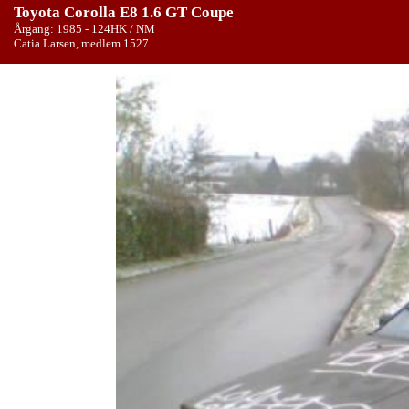
Toyota Corolla E8 1.6 GT Coupe
Årgang: 1985 - 124HK / NM
Catia Larsen, medlem 1527