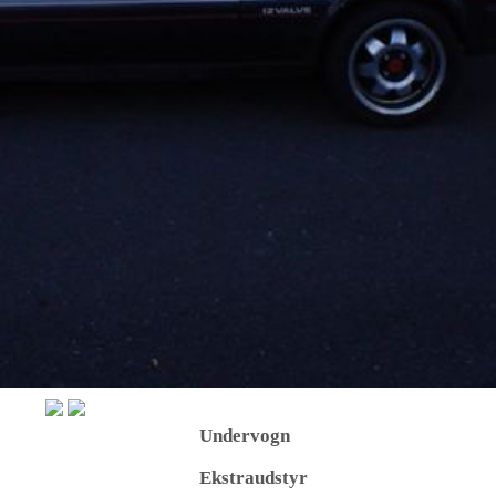
Undervogn
Ekstraudstyr