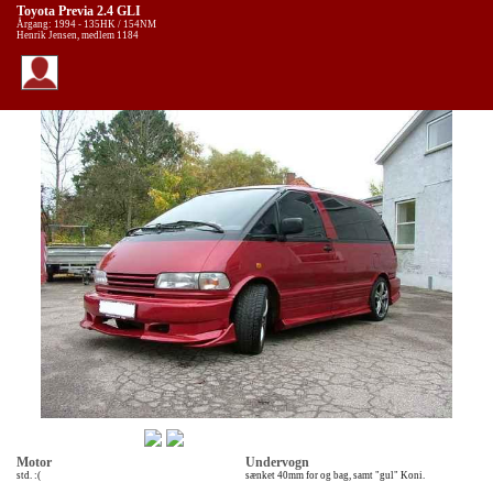
Toyota Previa 2.4 GLI
Årgang: 1994 - 135HK / 154NM
Henrik Jensen, medlem 1184
Motor
Undervogn
std. :(
sænket 40mm for og bag, samt "gul" Koni.