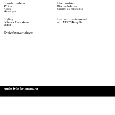
Standardudstyr
Ekstraudstyr
15" Alu .. :/
Håndsyet læderstue
Aircon
Skærme i alle nakkestøtter
Manuel gear
Styling
In-Car-Entertainment
Indfarvede Xenon skørter
std. + MP3/DVD afspiller
Solfilm
Øvrige bemærkninger
Andre folks kommentarer