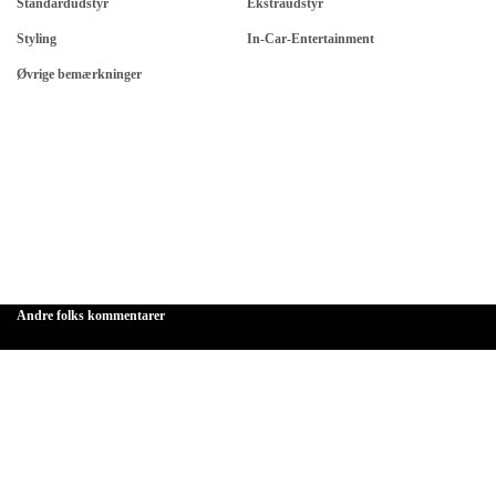
Standardudstyr
Ekstraudstyr
Styling
In-Car-Entertainment
Øvrige bemærkninger
Andre folks kommentarer