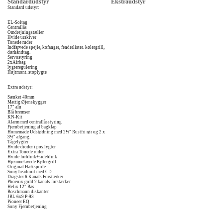
Standardudstyr
Ekstraudstyr
Standard udstyr:
EL-Soltag
Centrallås
Omdrejningstæller
Hvide urskiver
Tonede ruder
Indfarvede spejle, kofanger, fenderlister. kølergrill,
dørhåndtag.
Servostyring
2xAirbag
lygteregulering
Højtmont. stoplygte
Extra udstyr:
Sænket 40mm
Mattig Øjenskygger
17" alu
Blå bremser
KN-Kit
Alarm med centrallåsstyring
Fjernbetjening af bagklap
Homemade Udstødning med 2½" Rustfri rør og 2 x
3½" afgang.
Tågelygter
Hvide dioder i pos.lygter
Extra Tonede ruder
Hvide forblink+sideblink
Hjemmelavede Kølergrill
Original Hækspoile
Sony headunit med CD
Dragster 6 Kanals Forstærker
Phoenix gold 2 kanals forstærker
Helix 12" Bas
Boschmann diskanter
JBL 6x9 P-93
Pioneer EQ
Sony Fjernbetjening