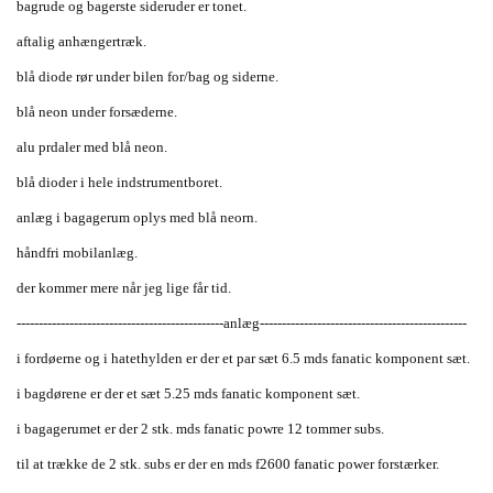
bagrude og bagerste sideruder er tonet.
aftalig anhængertræk.
blå diode rør under bilen for/bag og siderne.
blå neon under forsæderne.
alu prdaler med blå neon.
blå dioder i hele indstrumentboret.
anlæg i bagagerum oplys med blå neorn.
håndfri mobilanlæg.
der kommer mere når jeg lige får tid.
-----------------------------------------------anlæg-----------------------------------------------
i fordøerne og i hatethylden er der et par sæt 6.5 mds fanatic komponent sæt.
i bagdørene er der et sæt 5.25 mds fanatic komponent sæt.
i bagagerumet er der 2 stk. mds fanatic powre 12 tommer subs.
til at trække de 2 stk. subs er der en mds f2600 fanatic power forstærker.