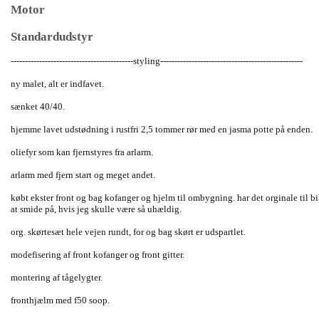
Motor
Standardudstyr
-------------------------------------------styling--------------------------------------------------
ny malet, alt er indfavet.
sænket 40/40.
hjemme lavet udstødning i rustfri 2,5 tommer rør med en jasma potte på enden.
oliefyr som kan fjernstyres fra arlarm.
arlarm med fjern start og meget andet.
købt ekster front og bag kofanger og hjelm til ombygning. har det orginale til bi
at smide på, hvis jeg skulle være så uhældig.
org. skørtesæt hele vejen rundt, for og bag skørt er udspartlet.
modefisering af front kofanger og front gitter.
montering af tågelygter.
fronthjælm med f50 soop.