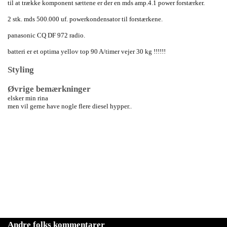
til at trække komponent sættene er der en mds amp.4.1 power forstærker.
2 stk. mds 500.000 uf. powerkondensator til forstærkene.
panasonic CQ DF 972 radio.
batteri er et optima yellov top 90 A/timer vejer 30 kg !!!!!!
Styling
Øvrige bemærkninger
elsker min rina
men vil gerne have nogle flere diesel hypper..
Andre folks kommentarer