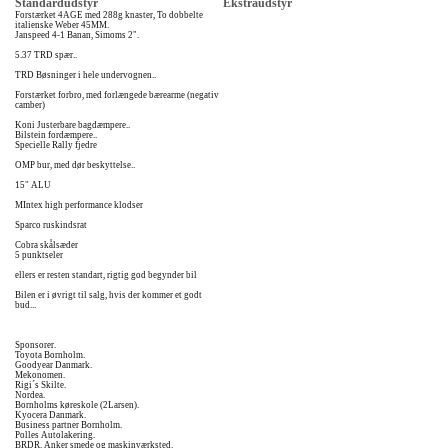
Standardudstyr
Ekstraudstyr
Forstærket 4AGE med 288g knaster, To dobbelte
italienske Weber 45MM.
Janspeed 4-1 Banan, Simoms 2".
5.37 TRD spær..
TRD Bøsninger i hele undervognen..
Forstærket forbro, med forlængede bærearme (negativ
camber)
Koni Justerbare bagdæmpere..
Bilstein fordæmpere..
Specielle Rally fjedre
OMP bur, med dør beskyttelse..
15" ALU
MIntex high performance klodser
Sparco ruskindsrat
Cobra skålsæder
5 punktseler
ellers er resten standart, rigtig god begynder bil
Bilen er i øvrigt til salg, hvis der kommer et godt
bud...
Sponsorer.
Toyota Bornholm.
Goodyear Danmark.
Mekonomen.
Rigi´s Skilte.
Nordea.
Bornholms køreskole (2Larsen).
Kyocera Danmark.
Business partner Bornholm.
Polles Autolakering.
BRDR. Anker smede og maskinværksted.