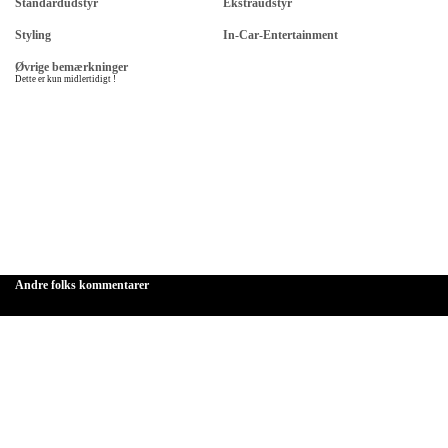
Standardudstyr
Ekstraudstyr
Styling
In-Car-Entertainment
Øvrige bemærkninger
Dette er kun midlertidigt !
Andre folks kommentarer