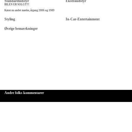
Standardudstyr
Ekstraudstyr
BILEN ER SOLGT!!!
Kører nu andet mærke, årgang 2006 og 1989
Styling
In-Car-Entertainment
Øvrige bemærkninger
Andre folks kommentarer