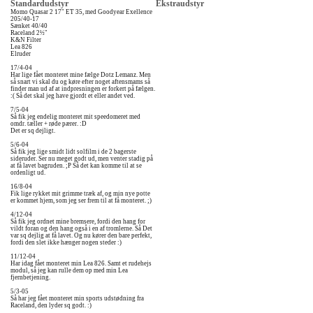
Standardudstyr
Ekstraudstyr
Momo Quasar 2 17" ET 35, med Goodyear Exellence
205/40-17
Sænket 40/40
Raceland 2½"
K&N Filter
Lea 826
Elruder
17/4-04
Har lige fået monteret mine fælge Dotz Lemanz. Men
så snart vi skal du og køre efter noget aftensmams så
finder man ud af at indpresningen er forkert på fælgen.
:( Så det skal jeg have gjordt et eller andet ved.
7/5-04
Så fik jeg endelig monteret mit speedomeret med
omdr. tæller + røde pærer. :D
Det er sq dejligt.
5/6-04
Så fik jeg lige smidt lidt solfilm i de 2 bagerste
sideruder. Ser nu meget godt ud, men venter stadig på
at få lavet bagruden. ;P Så det kan komme til at se
ordenligt ud.
16/8-04
Fik lige rykket mit grimme træk af, og min nye potte
er kommet hjem, som jeg ser frem til at få monteret. ;)
4/12-04
Så fik jeg ordnet mine bremsere, fordi den hang for
vildt foran og den hang også i en af tromlerne. Så Det
var sq dejlig at få lavet. Og nu kører den bare perfekt,
fordi den slet ikke hænger nogen steder :)
11/12-04
Har idag fået monteret min Lea 826. Samt et rudehejs
modul, så jeg kan rulle dem op med min Lea
fjernbetjening.
5/3-05
Så har jeg fået monteret min sports udstødning fra
Raceland, den lyder sq godt. :)