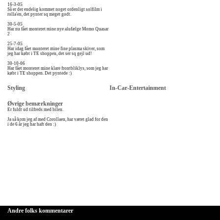
16-3-05
Så er der endelig kommet noget ordenligt solfilm i
rolla'en, det pynter sq meget godt.
30-5-05
Har nu fået monteret mine nye alufælge Momo Quasar
2
25-7-05
Har idag fået monteret mine fine plasma skiver, som
jeg har købt i TE shoppen, det ser sq gejl ud!
30-10-06
Har fået monteret mine klare frontbliklys, som jeg har
købt i TE shoppen. Det pyntede :)
Styling
In-Car-Entertainment
Øvrige bemærkninger
Er fuldt ud tilfreds med bilen.
Ja så kom jeg af med Corollaen, har været glad for den
i de 6 år jeg har haft den :)
Andre folks kommentarer