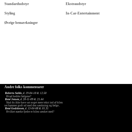
Standardudstyr
Ekstraudstyr
Styling
In-Car-Entertainment
Øvrige bemærkninger
Andre folks kommentarer
Roberto Saldo
, d. 19-04-10 kl. 12.50
Hvad hedder fælgene?
René Jensen
, d. 20-11-09 kl. 21.44
Skal du ikke have sat noget mere tekst ind af bilen
ser hammer godt ud med den sænkning og fælge..
René Godskesen
, d. 13-04-08 kl. 01.31
Hvilket mærke fjedre er bilen sænket med?