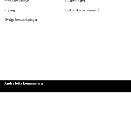
Standardudstyr
Ekstraudstyr
Styling
In-Car-Entertainment
Øvrige bemærkninger
Andre folks kommentarer