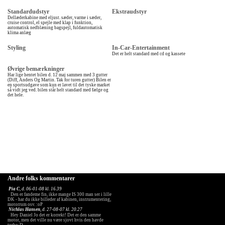
Standardudstyr
Ekstraudstyr
Dellæderkabine med eljust. sæder, varme i sæder,
cruise control, el spejle med klap i funktion,
automatisk nedblæning bagspejl, fuldautomatisk
klima anlæg
Styling
In-Car-Entertainment
Det er helt standard med cd og kassete
Øvrige bemærkninger
Har lige hentet bilen d. 12 maj sammen med 3 gutter
(Diff, Anders Og Martin. Tak for turen gutter) Bilen er
en sportsudgave som kun er lavet til det tyske market
så vidt jeg ved. bilen står helt standard med fælge og
det hele.
Andre folks kommentarer
Pia C
, d. 06-01-08 kl. 16.39
Den er fandeme fin, ikke mange IS 300 man ser i lille
DK - har du ikke billeder af kabinen, instrumentering,
motorrum osv. :oP
Nichlas Hansen
, d. 27-08-07 kl. 20.27
Hey Daniel Jo det er korrekt! Det er den samme
motor, men det ville nu være sjovt hvis den havde