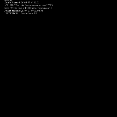
turbo:D
Daniel Ålien
, d. 26-08-07 kl. 10.01
Ok, 2JZGE er ikke det supra-motor, bare UTEN
turbo? Visste ikke at IS300 hadde supramotor:D
Jesper Sørensen
, d. 07-07-07 kl. 08.48
FEDFED Bil... flere billeder Tak!!