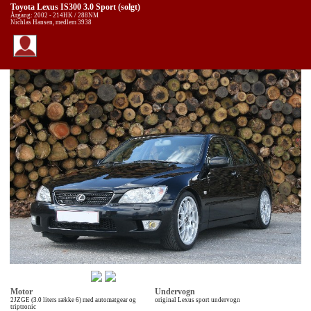
Toyota Lexus IS300 3.0 Sport (solgt)
Årgang: 2002 - 214HK / 288NM
Nichlas Hansen, medlem 3938
Motor
Undervogn
2JZGE (3.0 liters række 6) med automatgear og
original Lexus sport undervogn
triptronic