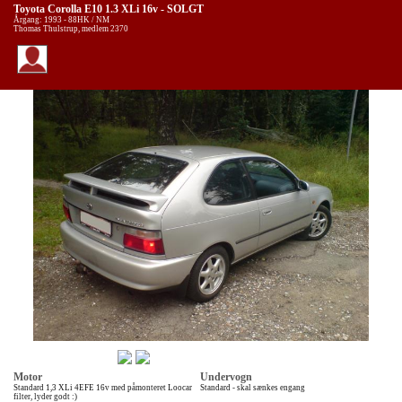
Toyota Corolla E10 1.3 XLi 16v - SOLGT
Årgang: 1993 - 88HK / NM
Thomas Thulstrup, medlem 2370
Motor
Undervogn
Standard 1,3 XLi 4EFE 16v med påmonteret Loocar
Standard - skal sænkes engang
filter, lyder godt :)