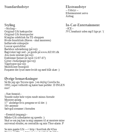
Standardudstyr
Ekstraudstyr
-- Udstyr --
Eftermonteret servo
Airbag
Styling
In-Car-Entertainment
--Styling--
--ICE--
Original GSi hækspoiler
JVC headunit uden mp3 lige pt :'(
Original GSi frontspoiler
Klarglas sideblink fra TE-shoppen
Hvide frontblink (Haves - skal monteres)
Indfarvede sidespejle
Loocar sportsfilter
Backbox udstødning (på vej)
Bagvisker lagt ned - se guide på www.AE101.dk
Alu-look interiør (på vej)
Emblemer fjernet (er lavet 15/07-07)
Gitter i forkofanger (på vej)
Tågelygter (på vej)
Modificeret frontgrill
Forpærer der lyser mere hvidt og med blåt skær :)
Øvrige bemærkninger
Så fik jeg sgu Toyota igen :) en dejlig Corolla fra
1993, super velholdt og kører bare perfekt :D INGEN
rust!
--Nær fremtid--
Tonede ruder hele vejen rundt minus forrude
Montere anlæg.
17" alufælge hvis pengene er til det :)
16v antenne
Sølvgrå streamer i forruden
--Fremtid (engang)--
Måske GSi sideskørter og speedo :)
Skal se om jeg kan ta mig sammen til at montere mine
universal elruder, en centrallås og min Thor-alarm :P
Se min gamle GSi ---> http://kortlink.dk/42nu