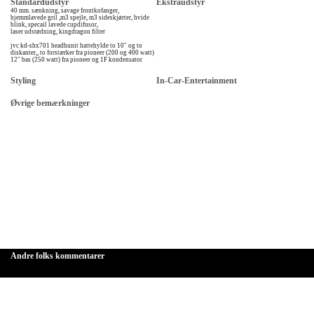
Standardudstyr
Ekstraudstyr
40 mm. sænkning, savage frontkofanger,
hjemmlavede gril ,m3 spejle, m3 sideskjørter, hvide
blink, specail lavede cupdifusor,
laser udstødning, kingdragon filter
jvc kd-shx701 headhunit hattehylde to 10" og to
diskanter,, to forstærker fra pioneer (200 og 400 watt)
12" bas (250 watt) fra pioneer og 1F kondensator
Styling
In-Car-Entertainment
Øvrige bemærkninger
Andre folks kommentarer