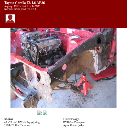
Toyota Corolla E8 1.6 AE86
Årgang: 1985 - 124HK / 142NM
Karsten Juhler, medlem 4093
Motor
Undervogn
4A-GE med T-Vis indsprøjtning
KYB Gas Dæmpere
1600 GT 16V Twincam
Apex 40 mm fjedre