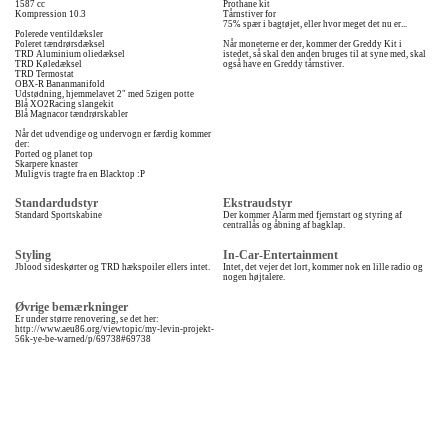
1587 cc
Prothane kit
Kompression 10.3
Tårnstiver for
75% spær i bagtøjet, eller hvor meget det nu er...
Polerede ventildæksler
Poleret tændrørsdæksel
Når moneterne er der, kommer der Greddy Kit i
TRD Aluminium oliedæksel
istedet, så skal den anden bruges til at syne med, skal
TRD Køledæksel
også have en Greddy tårnstiver.
TRD Termostat
OBX-R Bananmanifold
Udstødning, hjemmelavet 2" med 5zigen potte
Blå XO2Racing slangekit
Blå Magnacor tændrørskabler
Når det udvendige og undervogn er færdig kommer
der:
Ported og planet top
Skarpere knaster
Muligvis tragte fra en Blacktop :P
Standardudstyr
Ekstraudstyr
Standard Sportskabine
Der kommer Alarm med fjernstart og styring af
centrallås og åbning af bagklap.
Styling
In-Car-Entertainment
Jblood sideskørter og TRD hækspoiler ellers intet.
Intet, det vejer det lort, kommer nok en lille radio og
nogen højtalere.
Øvrige bemærkninger
Er under større renovering, se det her:
http://www.aeu86.org/viewtopic/my-levin-projekt-
56k-ye-be-warned/p/69738#69738