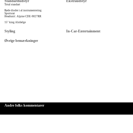
Standardudstyr
Ekstraudstyr
Total standart
Røde dioder i al instrumentering
Sportsrat
Headunit: Alpine CDE-9827RR
15" king Alufælge
Styling
In-Car-Entertainment
Øvrige bemærkninger
Andre folks kommentarer