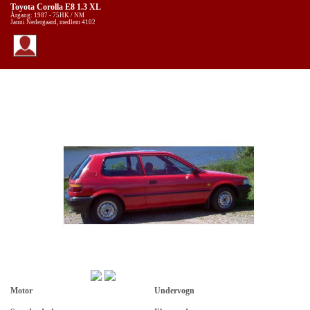
Toyota Corolla E8 1.3 XL
Årgang: 1987 - 75HK / NM
Janni Nedergaard, medlem 4102
Motor
Undervogn