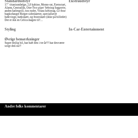
Standardudstyr
Ekstraudstyr
17" titaniumfælge, 2,0 kabine, Momo-rat, Fjernstart,
Alarm, Centrallås, One-Two pipe/ Sebring bagpotte,
anden kølergrill, ton-ruder, Vitara luftintag, Gt-four
bagkofanger Rieger sideskørter, speciallavet
hækvinge, hækskørt, og frontskørt (ikke på billedet)
Der er ikk en Celica magen til!....
Styling
In-Car-Entertainment
Øvrige bemærkninger
Super dejlig bil, har haft den i tre år!!! har desværre
solgt den nu!!
Andre folks kommentarer