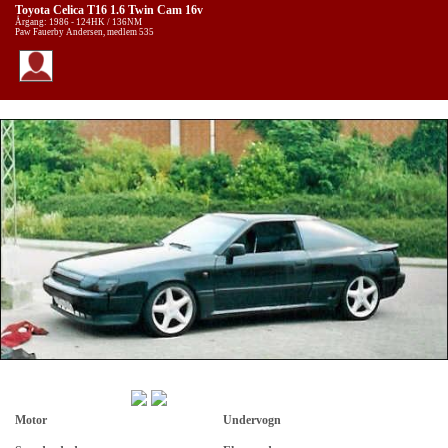
Toyota Celica T16 1.6 Twin Cam 16v
Årgang: 1986 - 124HK / 136NM
Paw Fauerby Andersen, medlem 535
Motor
Undervogn