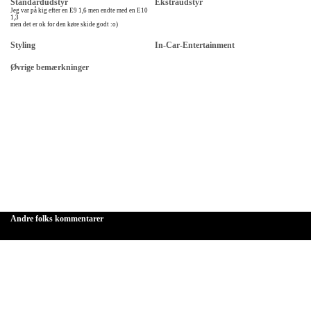
Standardudstyr
Ekstraudstyr
Jeg var på kig efter en E9 1,6 men endte med en E10
1,3
men det er ok for den køre skide godt :o)
Styling
In-Car-Entertainment
Øvrige bemærkninger
Andre folks kommentarer