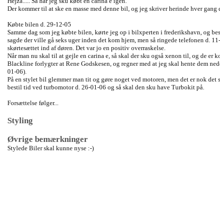
Hejza..... Så har jeg sku købt en carina e igen.
Der kommer til at ske en masse med denne bil, og jeg skriver herinde hver gang d
Købte bilen d. 29-12-05
Samme dag som jeg købte bilen, kørte jeg op i bilxperten i frederikshavn, og best
sagde der ville gå seks uger inden det kom hjem, men så ringede telefonen d. 11
skørtesættet ind af døren. Det var jo en positiv overraskelse.
Når man nu skal til at gejle en carina e, så skal der sku også xenon til, og de er
Blackline forlygter at Rene Godskesen, og regner med at jeg skal hente dem ne
01-06).
På en stylet bil glemmer man tit og gøre noget ved motoren, men det er nok det s
bestil tid ved turbomotor d. 26-01-06 og så skal den sku have Turbokit på.
Forsættelse følger...
Styling
Øvrige bemærkninger
Stylede Biler skal kunne nyse :-)