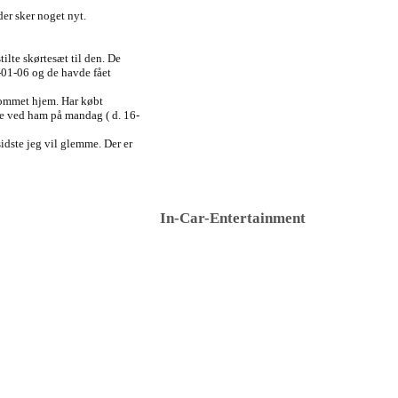
er sker noget nyt.
ilte skørtesæt til den. De
-01-06 og de havde fået
 kommet hjem. Har købt
de ved ham på mandag ( d. 16-
idste jeg vil glemme. Der er
In-Car-Entertainment