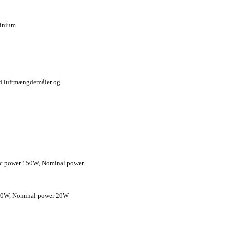
minium
ed luftmængdemåler og
ic power 150W, Nominal power
 70W, Nominal power 20W