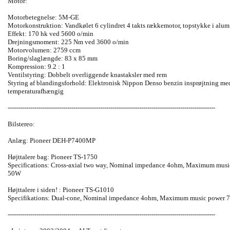
Motor:
Motorbetegnelse: 5M-GE
Motorkonstruktion: Vandkølet 6 cylindret 4 takts rækkemotor, topstykke i alu
Effekt: 170 hk ved 5600 o/min
Drejningsmoment: 225 Nm ved 3600 o/min
Motorvolumen: 2759 ccm
Boring/slaglængde: 83 x 85 mm
Kompression: 9.2 : 1
Ventilstyring: Dobbelt overliggende knastaksler med rem
Styring af blandingsforhold: Elektronisk Nippon Denso benzin insprøjtning m
temperaturafhængig
-----------------------------------------------------------------------------------------------------
Bilstereo:
Anlæg: Pioneer DEH-P7400MP
Højttalere bag: Pioneer TS-1750
Specifications: Cross-axial two way, Nominal impedance 4ohm, Maximum mus
50W
Højttalere i siden! : Pioneer TS-G1010
Specifikations: Dual-cone, Nominal impedance 4ohm, Maximum music power
-----------------------------------------------------------------------------------------------------