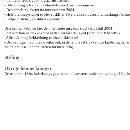
- I vinteren 2003/2004 er ALT rust fjernet.
- Udstødning udskiftet i forbindelse med rustbekæmpelse.
- Den er helt nylakeret fra forsommeren 2004
- Hele bremsesystemet er blevet skiftet. Nye bremseklodser, bremseslanger, brem
- Fælge er slebet, glasblæst og malet.
Derefter har kabinen fået den helt store tur , som stod klart i juli 2004.
- Alt som kan betrækkes med læder, har fået det gjort (se billede 8 for eks.)
- Alle måtter og beklædning er blevet skiftet ud.
- Der var ingen lyd i den overhoved, så der er blevet trukket nye kabler og der er
højttalere i (se under bilstereo for mere info).
Styling
Øvrige bemærkninger
Dette er min 18års fødselsdags gave som nu har været under renovering i 16 måne