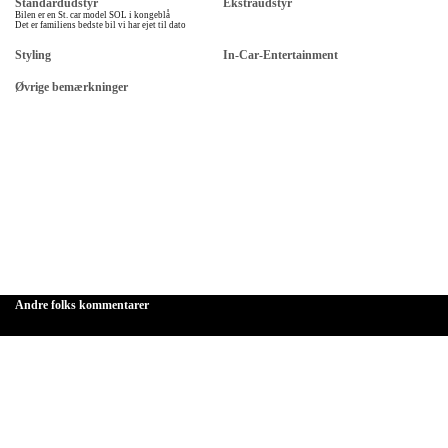
Standardudstyr
Ekstraudstyr
Bilen er en St. car model SOL i kongeblå
Det er familiens bedste bil vi har ejet til dato
Styling
In-Car-Entertainment
Øvrige bemærkninger
Andre folks kommentarer