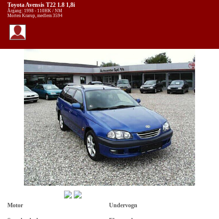
Toyota Avensis T22 1.8 1,8i
Årgang: 1998 - 110HK / NM
Morten Krarup, medlem 3594
Motor
Undervogn