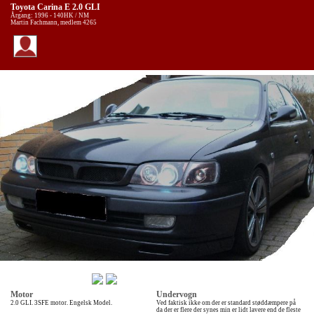
Toyota Carina E 2.0 GLI
Årgang: 1996 - 140HK / NM
Martin Fachmann, medlem 4265
Motor
Undervogn
2.0 GLI. 3SFE motor. Engelsk Model.
Ved faktisk ikke om der er standard støddæmpere på
da der er flere der synes min er lidt lavere end de fleste