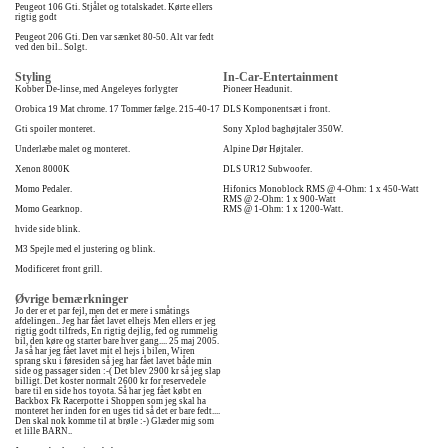
Peugeot 106 Gti. Stjålet og totalskadet. Kørte ellers
rigtig godt
Peugeot 206 Gti. Den var sænket 80-50. Alt var fedt
ved den bil.. Solgt.
Styling
In-Car-Entertainment
Kobber De-linse, med Angeleyes forlygter
Pioneer Headunit.
Orobica 19 Mat chrome. 17 Tommer fælge. 215-40-17
DLS Komponentsæt i front.
Gti spoiler monteret.
Sony Xplod baghøjtaler 350W.
Underlæbe malet og monteret.
Alpine Dør Højtaler.
Xenon 8000K
DLS UR12 Subwoofer.
Momo Pedaler.
Hifonics Monoblock RMS @ 4-Ohm: 1 x 450-Watt
RMS @ 2-Ohm: 1 x 900-Watt
Momo Gearknop.
RMS @ 1-Ohm: 1 x 1200-Watt.
hvide side blink.
M3 Spejle med el justering og blink.
Modificeret front grill.
Øvrige bemærkninger
Jo der er et par fejl, men det er mere i småtings
afdelingen.. Jeg har fået lavet elhejs Men ellers er jeg
rigtig godt tilfreds, En rigtig dejlig, fed og rummelig
bil, den køre og starter bare hver gang.... 25 maj 2005.
Ja så har jeg fået lavet mit el hejs i bilen, Wiren
sprang sku i føresiden så jeg har fået lavet både min
side og passager siden :-( Det blev 2900 kr så jeg slap
billigt. Det koster normalt 2600 kr for reservedele
bare til en side hos toyota. Så har jeg fået købt en
Backbox Fk Racerpotte i Shoppen som jeg skal ha
monteret her inden for en uges tid så det er bare fedt....
Den skal nok komme til at brøle :-) Glæder mig som
et lille BARN..