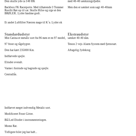
Den skulle yde ca 140 HK
med 40-40 sænkningsfjedre.
Backbox FK Racerpotte. Med tilhørende 3 Tommer
Men den er sænket som sagt 40-40mm
Rustfri Rør op til cat. Skulle Hilse og sige at den
BRØLER.. Lyder fandme godt.
Et andet Luftfilter Næsten mage til K`n. Lyder ok
Standardudstyr
Ekstraudstyr
Min Carina er metalic sort fra 96 men er en 97 model,
sænket 40-40 mm.
97 front og tågelygter.
Tenon 2 vejs Alarm System med fjernstart.
Den har kørt 235000 Km.
Aftagelig Jydekrog
Indfarvede spejle.
Elruder overalt.
Varme i forrrude og bagrude og spejle.
Centrallås.
Indfarvet meget indvendig Metalic sort.
Modificeret Front Gitter.
Blå Led Dioder i instrumenteringen.
Momo Rat.
Tidligere biler jeg har haft...