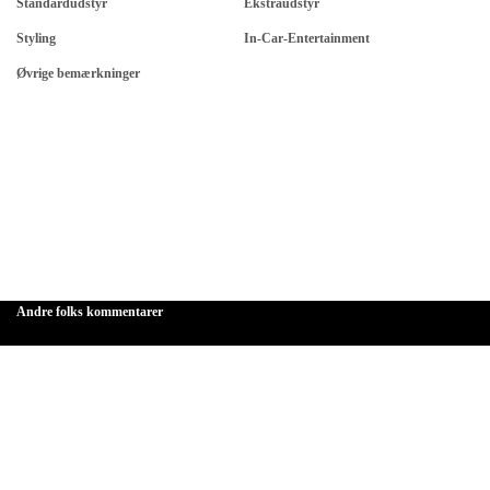
Standardudstyr
Ekstraudstyr
Styling
In-Car-Entertainment
Øvrige bemærkninger
Andre folks kommentarer