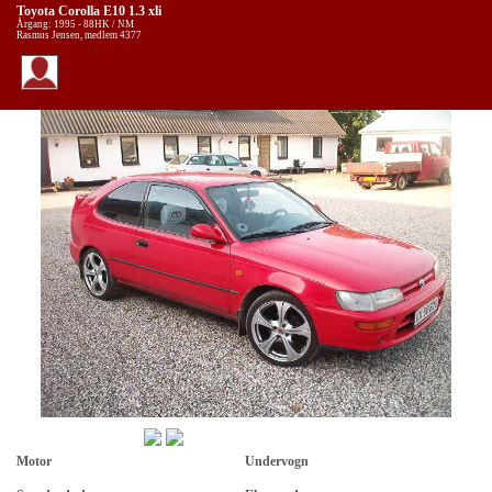
Toyota Corolla E10 1.3 xli
Årgang: 1995 - 88HK / NM
Rasmus Jensen, medlem 4377
Motor
Undervogn