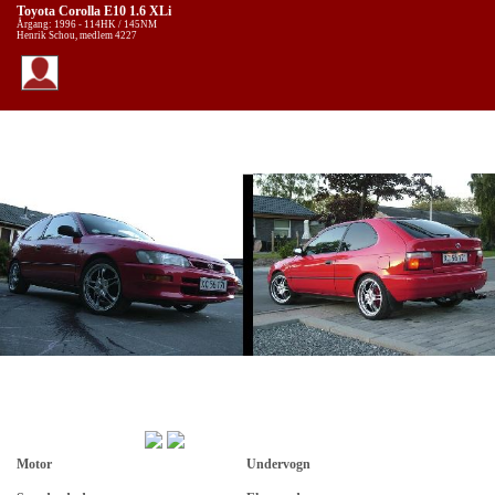
Toyota Corolla E10 1.6 XLi
Årgang: 1996 - 114HK / 145NM
Henrik Schou, medlem 4227
Motor
Undervogn