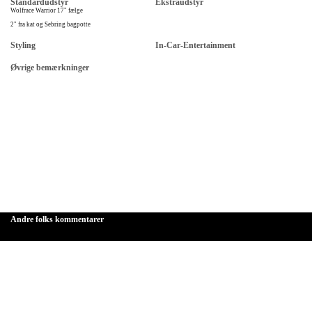
Standardudstyr
Ekstraudstyr
Wolfrace Warrior 17" fælge
2" fra kat og Sebring bagpotte
Styling
In-Car-Entertainment
Øvrige bemærkninger
Andre folks kommentarer