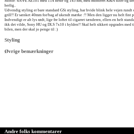
Motor: 4A-FE AE101 med 114 heste og 145 nm, med monteret K&N filter og der e
herlig..
Udvendig styling er bare standard GSi styling, har hvide blink hele vejen rundt
grill!! Er sænket 40mm for/bag af ukendt mærke :!! Men den ligger nu helt fint på
Indvendigt er alt lys rødt, lige fre loftet til cigarret tænderen, ellers en helt stan
ikk det vilde, Sony HU og DLS 7x10 i hylden!! Skal helt sikkert opgrades med 
bilen, men der skal jo penge til :)
Styling
Øvrige bemærkninger
Andre folks kommentarer