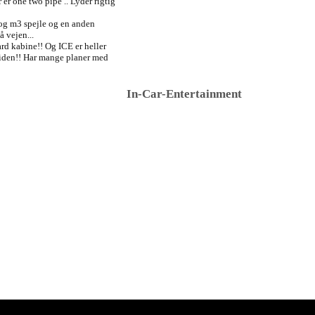
r one two pipe .. Lyder rigtig
 og m3 spejle og en anden
 vejen...
dard kabine!! Og ICE er heller
tiden!! Har mange planer med
In-Car-Entertainment