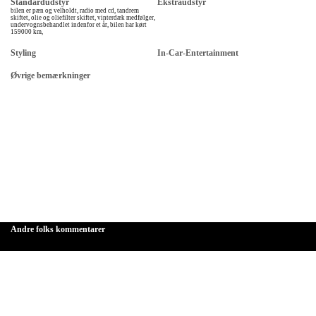
Standardudstyr
Ekstraudstyr
bilen er pæn og velholdt, radio med cd, tandrem
skiftet, olie og oliefilter skiftet, vinterdæk medfølger,
undervognsbehandlet indenfor et år, bilen har kørt
159000 km,
Styling
In-Car-Entertainment
Øvrige bemærkninger
Andre folks kommentarer