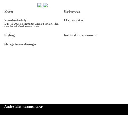
Motor
Undervogn
Standardudstyr
Ekstraudstyr
D 15/10 2005 har lige købt bilen og fået den hjem
mere beskrivelse kommer senere
Styling
In-Car-Entertainment
Øvrige bemærkninger
Andre folks kommentarer