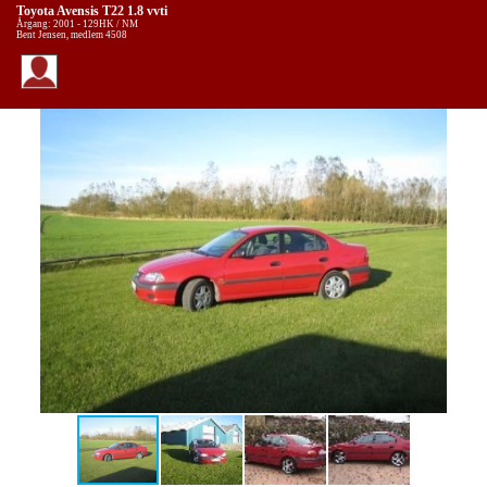
Toyota Avensis T22 1.8 vvti
Årgang: 2001 - 129HK / NM
Bent Jensen, medlem 4508