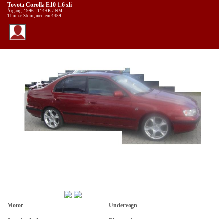
Toyota Corolla E10 1.6 xli
Årgang: 1996 - 114HK / NM
Thomas Stoor, medlem 4459
Motor
Undervogn