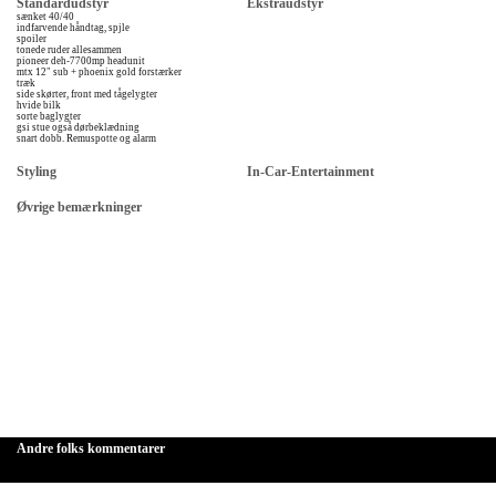
Standardudstyr
Ekstraudstyr
sænket 40/40
indfarvende håndtag, spjle
spoiler
tonede ruder allesammen
pioneer deh-7700mp headunit
mtx 12" sub + phoenix gold forstærker
træk
side skørter, front med tågelygter
hvide bilk
sorte baglygter
gsi stue også dørbeklædning
snart dobb. Remuspotte og alarm
Styling
In-Car-Entertainment
Øvrige bemærkninger
Andre folks kommentarer