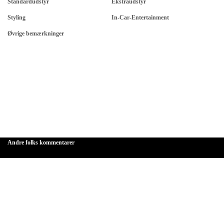
Standardudstyr
Ekstraudstyr
Styling
In-Car-Entertainment
Øvrige bemærkninger
Andre folks kommentarer