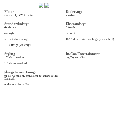
Motor
Undervogn
standard 1,6 VVT-I motor
standard
Standardudstyr
Ekstraudstyr
4x el-ruder
P Watch
el-spejle
fartpilot
fuld aut klima anlæg
16" Podium II Anthrac fælge (sommerhjul)
15"alufælge (vinterhjul
Styling
In-Car-Entertainment
15" alu vinterhjul
org Toyota radio
16" alu sommerhjul
Øvrige bemærkninger
en af 5 Corolla e12 sedan med Sol udstyr solgt i
Danmark
undervognsbehandlet