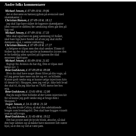
Andre folks kommentarer
Michael Jensen
, d. 07-09-10 kl. 19.06
det er desværre en børnesygdom på avensisér med
skærmkanter :(
Christian Hansen
, d. 07-09-10 kl. 18.12
jeg skal lige have skåret de bagerste skærmkanter
(den venstre er rådden) før sænkning ellers går den på
bag ved
Michael Jensen
, d. 07-09-10 kl. 17.33
Min skal også have en gang sænkning til foråret,
skal bare lige have fundet ud af om jeg skal skifte
dæmpere også, i samme ombæring
Christian Hansen
, d. 07-09-10 kl. 17.27
ja fælgene er tilpas men den skal sænkes 35mm til
foråret og der skal en spoiler m bræmselys (synes den
er for kedelig uden spoiler) på ligesom der skal
monteres tågelygter
Michael Jensen
, d. 05-09-10 kl. 21.02
Rigtigt fin Avensis du har dig, Den er tilpas med
fælge osv :)
Rene Godskesen
, d. 07-09-09 kl. 09.08
Hvis du skal have noget åbent filter på din vogn, så
vil jeg gerne høre mere om det og evt. se billeder.
Kunne godt tænke mig at kunne sælge injections kits
til denne bil i Shoppen, men jeg ved pt. ikke helt hvad
der skal til, da jeg ikke har en 7AFE motor her hos
mig.
Rene Godskesen
, d. 13-01-09 kl. 12.00
Har du nogle flere billeder af det Green injection kit
for så kunne jeg godt tænke mig at bruge dem i
Shoppen ?
Jesper Jensen
, d. 24-11-08 kl. 21.50
Ang den hvide Celica, så skal den udelukkende
bruges som hverdagsbil. Den skal bare bygges visuelt
som en rallyvogn.
René Godskesen
, d. 31-05-08 kl. 19.52
Det har pyntet med de hvide blink, absolut, så skal
den bare sænkes og så måske have monteret lidt større
hjul, så er den sq ved at være pæn.