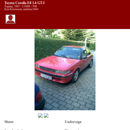
Toyota Corolla E8 1.6 GT-I
Årgang: 1987 - 116HK / NM
Kim Kristensen, medlem 5984
Motor
Undervogn