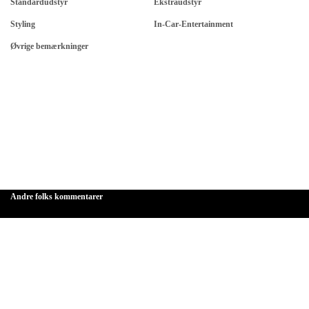
Standardudstyr
Ekstraudstyr
Styling
In-Car-Entertainment
Øvrige bemærkninger
Andre folks kommentarer