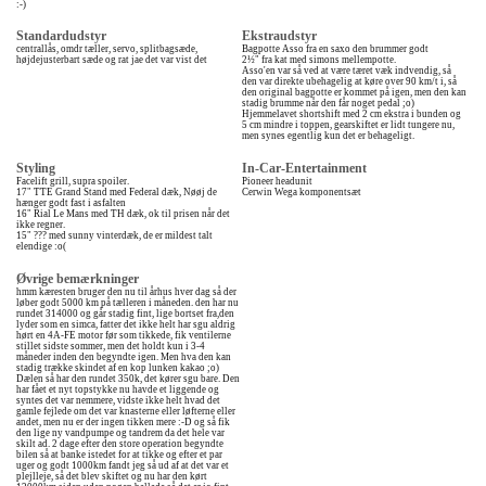
:-)
Standardudstyr
Ekstraudstyr
centrallås, omdr tæller, servo, splitbagsæde,
Bagpotte Asso fra en saxo den brummer godt
højdejusterbart sæde og rat jae det var vist det
2½" fra kat med simons mellempotte.
Asso'en var så ved at være tæret væk indvendig, så
den var direkte ubehagelig at køre over 90 km/t i, så
den original bagpotte er kommet på igen, men den kan
stadig brumme når den får noget pedal ;o)
Hjemmelavet shortshift med 2 cm ekstra i bunden og
5 cm mindre i toppen, gearskiftet er lidt tungere nu,
men synes egentlig kun det er behageligt.
Styling
In-Car-Entertainment
Facelift grill, supra spoiler.
Pioneer headunit
17" TTE Grand Stand med Federal dæk, Nøøj de
Cerwin Wega komponentsæt
hænger godt fast i asfalten
16" Rial Le Mans med TH dæk, ok til prisen når det
ikke regner.
15" ??? med sunny vinterdæk, de er mildest talt
elendige :o(
Øvrige bemærkninger
hmm kæresten bruger den nu til århus hver dag så der
løber godt 5000 km på tælleren i måneden. den har nu
rundet 314000 og går stadig fint, lige bortset fra,den
lyder som en simca, fatter det ikke helt har sgu aldrig
hørt en 4A-FE motor før som tikkede, fik ventilerne
stillet sidste sommer, men det holdt kun i 3-4
måneder inden den begyndte igen. Men hva den kan
stadig trække skindet af en kop lunken kakao ;o)
Dælen så har den rundet 350k, det kører sgu bare. Den
har fået et nyt topstykke nu havde et liggende og
syntes det var nemmere, vidste ikke helt hvad det
gamle fejlede om det var knasterne eller løfterne eller
andet, men nu er der ingen tikken mere :-D og så fik
den lige ny vandpumpe og tandrem da det hele var
skilt ad. 2 dage efter den store operation begyndte
bilen så at banke istedet for at tikke og efter et par
uger og godt 1000km fandt jeg så ud af at det var et
plejlleje, så det blev skiftet og nu har den kørt