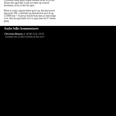
12000km siden uden nogen ballade så det er jo fint.
Så har den også fået et par nye døre og venstre
forskærm, så nu er den fin igen.
Bilen er solgt, regnestykket gjort op, den har kostet
mig godt 20k i værditab og reperationer på 4 år og
125000 km = 16 øre pr km det kan man jo ikke klage
over. Har da også købt en E'er igen bare fra 97 denne
gang.
Andre folks kommentarer
Christian Hansen
, d. 18-06-11 kl. 23.55
kommer der så ikke billeder af den nye?