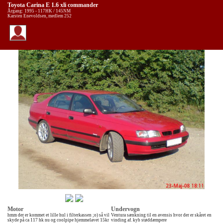
Toyota Carina E 1.6 xli commander
Årgang: 1995 - 117HK / 145NM
Karsten Enevoldsen, medlem 252
Motor
Undervogn
hmm der er kommet et lille hul i filterkassen ;o) så vil
Ventura sænkning til en avensis hvor der er skåret en
skyde på ca 117 hk nu og coolpipe hjemmelavet 15kr
vinding af. kyb støddæmpere