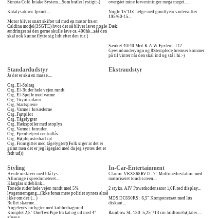
Simota Cold Intake System....Som brøler lystigt:-)
overgået mine forventninger mega meget.....
Katalysatoren fjernet...
Nogle 15''OZ fælge med goodtyear vintersutter
195/60-15...
Motor bliver snart skiftet ud med en motor fra en
Caldina model(3SGTE) hvor der så bliver lavet nogle
Dæk:
ændringer så den gerne skulle lave ca. 400hk...såå den
skal nok kunne flytte sig lidt efter den tur:)
Sænket 40/40 Med K.A.W Fjedere....D2
Gewindundervogn og 8Stemplede bremser kommer
på til vinter når den skal ind og stå i hi:-)
Standardudstyr
Ekstraudstyr
Ja der er sku en masse....
Org. El-Soltag
Org. El-Ruder hele vejen rundt
Org. El-Spejle med varme
Org. Toyota alarm
Org. Startspærre
Org. Varme i forsæderne
Org. Fartpilot
Org. Tågelygter
Org. Hækspoiler med stoplys
Org. Varme i forruden
Org. Fjernbetjent centrallås
Org. Højdejusterbart rat
Org. Frontgitter med tågelygter((Folk siger at det er
grimt men det er jeg ligeglad med da jeg syntes det er
fedt ud))
Styling
In-Car-Entertainment
Hvide urskiver med blå lys...
Clarion VRX868RVD : 7'' Multimediestation med
Alluringe i speedometeret...
motoriseret touchscreen....
Klarglas sideblink...
Tonede ruder hele vejen rundt med 5%
2 styks. AIV Powerkodensator 1,0F. rød display...
lysgennemgang...(Ikke foran mere politiet syntes altså
ikke om det:(... )
MDS DC650RS : 6,5'' Komponetsæt med løs
Rullet skærme...
diskant...
Angeleyes forlygter med kobberbagrund...
Komplet 2,5" OneTwoPipe fra kat og ud med 4"
Rainbow SL 130: 5,25''/13 cm fuldtonehøjtaler.....
afgang...