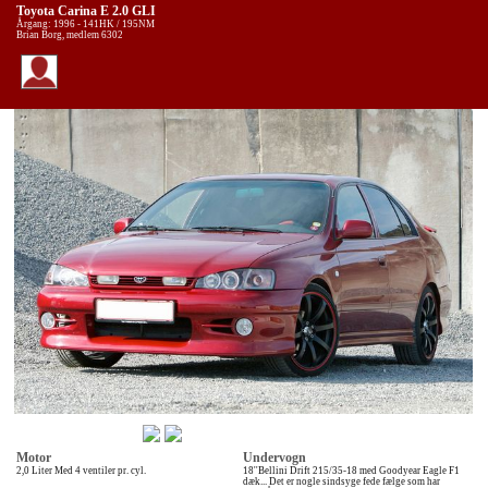
Toyota Carina E 2.0 GLI
Årgang: 1996 - 141HK / 195NM
Brian Borg, medlem 6302
Motor
Undervogn
2,0 Liter Med 4 ventiler pr. cyl.
18''Bellini Drift 215/35-18 med Goodyear Eagle F1
dæk... Det er nogle sindsyge fede fælge som har