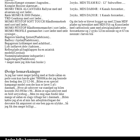
HorsensSlænget streamer i bagruden...
2styks.. MDS TEAM R12 : 12" Subwoffere......
Komplet Booster skørtesæt...
MOMO TREK ALCANTARA Rallyrat med rød
1styks.. MDS DA804R : 4 Kanals forstærker...
alcantara og sort læder...
Røde MOMO R-3000 Pedaler...
2styks.. MDS DA201R : 1 Kanals forstærker...
TRD Gearknop med sort læder...
MOMO PITSTOP SOFT TOUCH Håndbremsebreb
Og det hele er blevet bygget op med 22mm MDF
med sort/rød læder...
plader og betrukket med MDS Filt og Kunstlæder
MOMO PITSTOP Håndbremsemanchet i sort læder...
med carbonlook samt med plexiglasplader over
MOMO PROFILE gearmanchet i sort læder med røde
forstærkerne og 2 styks 52cm neonrør og et 67cm
syninger...
neonrør i farven blå
Bagerste håndtag fjernet(Pladebixen)...
Badboy i hjelm(Pladebixen)...
Begagerum lyddæmpet med asfalthud...
Lidt indfarvet dele i kabinen...
Reflexplade på bagklappen fra en asiatisk
model((Corona))
Nummerpladeramme indspartlet i
bagkofanger(Pladebixen)
+ meget mere jeg ikke kan huske:)
Øvrige bemærkninger
Ja jeg har været meget heldig med at finde sådan en
perle som kun havde gået 78000Km der jeg hentede
den fredag den 22/12-06....Bilen er en speciel
kampange model som der kun er lavet 5 af i
danmark....Hvor alt udstyret var standard og bilen
kostede 263.993kr i 96....Bilen er også udstyret med
en fuld servicebog.....Men tro mig man finder ikke
mange af sådan en slags tilbage her i danmark.....Bilen
købte jeg af en af min fars arbejdskollegaer der
desværre fik amputeret sit ene ben pga en ulykke....Så
jeg fik den meget billigt....
Andre folks kommentarer