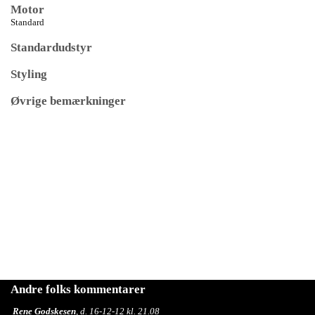
Motor
Standard
Standardudstyr
Styling
Øvrige bemærkninger
Andre folks kommentarer
Rene Godskesen
, d. 16-12-12 kl. 21.08