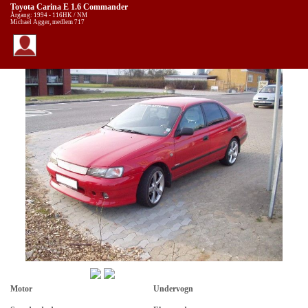
Toyota Carina E 1.6 Commander
Årgang: 1994 - 116HK / NM
Michael Agger, medlem 717
Motor
Undervogn