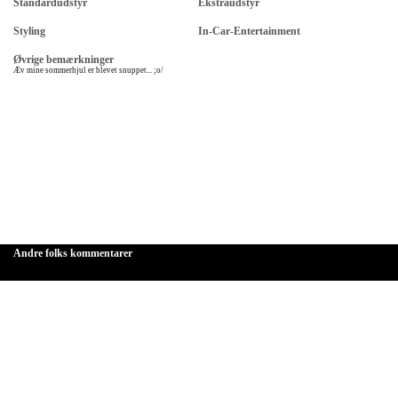
Standardudstyr
Ekstraudstyr
Styling
In-Car-Entertainment
Øvrige bemærkninger
Æv mine sommerhjul er blevet snuppet... ;o/
Andre folks kommentarer