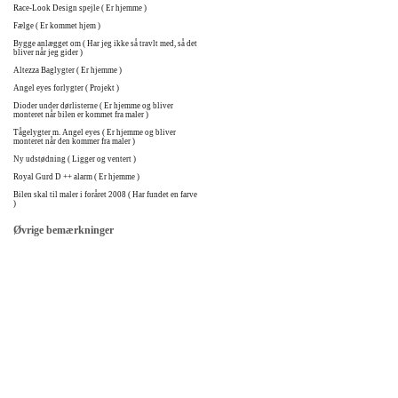
Race-Look Design spejle ( Er hjemme )
Fælge ( Er kommet hjem )
Bygge anlægget om ( Har jeg ikke så travlt med, så det
bliver når jeg gider )
Altezza Baglygter ( Er hjemme )
Angel eyes forlygter ( Projekt )
Dioder under dørlisterne ( Er hjemme og bliver
monteret når bilen er kommet fra maler )
Tågelygter m. Angel eyes ( Er hjemme og bliver
monteret når den kommer fra maler )
Ny udstødning ( Ligger og ventert )
Royal Gurd D ++ alarm ( Er hjemme )
Bilen skal til maler i foråret 2008 ( Har fundet en farve
)
Øvrige bemærkninger