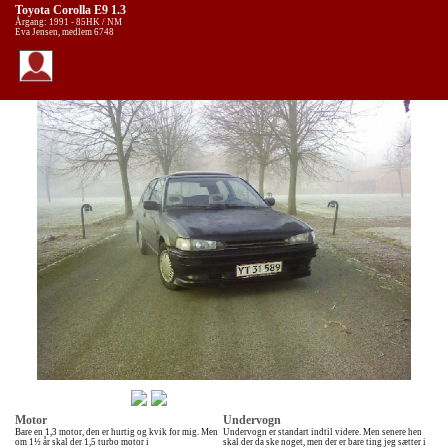
Toyota Corolla E9 1.3
Årgang: 1991 - 85HK / NM
Eva Jensen, medlem 6748
Motor
Undervogn
Bare en 1,3 motor, den er hurtig og kvik for mig. Men
Undervogn er standart indtil videre. Men senere hen
om 1½ år skal der 1,5 turbo motor i
skal der da ske noget, men der er bare ting jeg sætter i