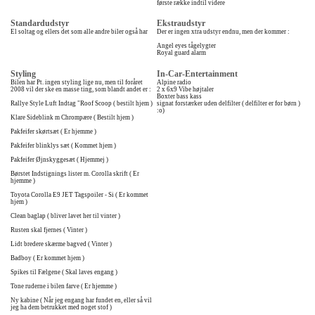
første række indtil videre
Standardudstyr
Ekstraudstyr
El soltag og ellers det som alle andre biler også har
Der er ingen xtra udstyr endnu, men der kommer :
Angel eyes tågelygter
Royal guard alarm
Styling
In-Car-Entertainment
Bilen har Pt. ingen styling lige nu, men til foråret
Alpine radio
2008 vil der ske en masse ting, som blandt andet er :
2 x 6x9 Vibe højtaler
Boxter bass kass
Rallye Style Luft Indtag "Roof Scoop ( bestilt hjem )
signat forstærker uden delfilter ( delfilter er for børn )
:o)
Klare Sideblink m Chrompære ( Bestilt hjem )
Pakfeifer skørtsæt ( Er hjemme )
Pakfeifer blinklys sæt ( Kommet hjem )
Pakfeifer Øjnskyggesæt ( Hjemmej )
Børstet Indstignings lister m. Corolla skrift ( Er
hjemme )
Toyota Corolla E9 JET Tagspoiler - Si ( Er kommet
hjem )
Clean baglap ( bliver lavet her til vinter )
Rusten skal fjernes ( Vinter )
Lidt bredere skærme bagved ( Vinter )
Badboy ( Er kommet hjem )
Spikes til Fælgene ( Skal laves engang )
Tone ruderne i bilen farve ( Er hjemme )
Ny kabine ( Når jeg engang har fundet en, eller så vil
jeg ha dem betrukket med noget stof )