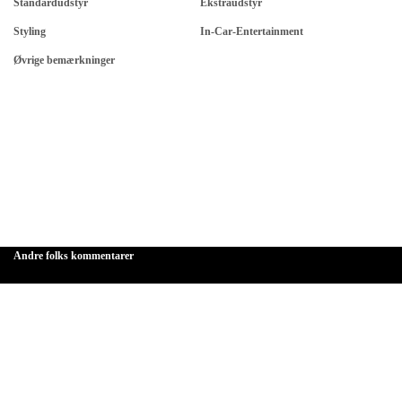
Standardudstyr
Ekstraudstyr
Styling
In-Car-Entertainment
Øvrige bemærkninger
Andre folks kommentarer