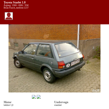
Toyota Starlet 1.0
Årgang: 1986 - 0HK / NM
Brian Funch, medlem 5237
Motor
Undervogn
lækker 1,0
standart