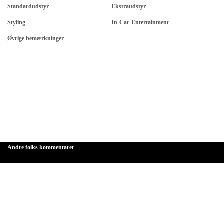
Standardudstyr
Ekstraudstyr
Styling
In-Car-Entertainment
Øvrige bemærkninger
Andre folks kommentarer