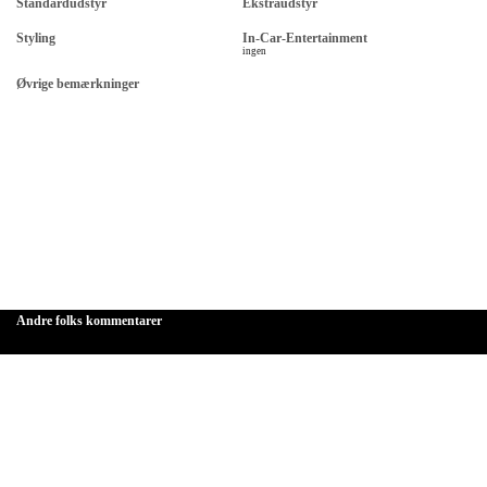
Standardudstyr
Ekstraudstyr
Styling
In-Car-Entertainment
ingen
Øvrige bemærkninger
Andre folks kommentarer