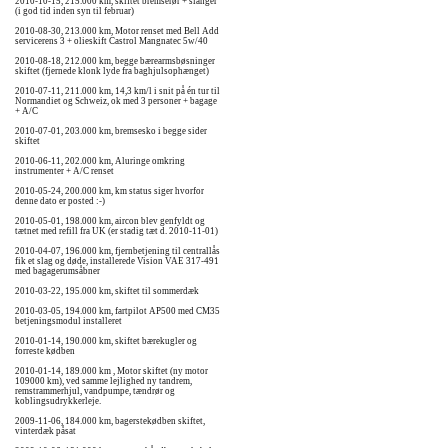
2010-10-15, 215.000 km, skiftet bremserør + slanger
(i god tid inden syn til februar)
2010-08-30, 213.000 km, Motor renset med Bell Add
servicerens 3 + olieskift Castrol Mangnatec 5w/40
2010-08-18, 212.000 km, begge bærearmsbøsninger
skiftet (fjernede klonk lyde fra baghjulsophænget)
2010-07-11, 211.000 km, 14,3 km/l i snit på én tur til
Normandiet og Schweiz, ok med 3 personer + bagage
+ A/C
2010-07-01, 203.000 km, bremsesko i begge sider
skiftet
2010-06-11, 202.000 km, Aluringe omkring
instrumenter + A/C renset
2010-05-24, 200.000 km, km status siger hvorfor
denne dato er posted :-)
2010-05-01, 198.000 km, aircon blev genfyldt og
tætnet med refill fra UK (er stadig tæt d. 2010-11-01)
2010-04-07, 196.000 km, fjernbetjening til centrallås
fik et slag og døde, installerede Vision VAE 317-491
med bagagerumsåbner
2010-03-22, 195.000 km, skiftet til sommerdæk
2010-03-05, 194.000 km, fartpilot AP500 med CM35
betjeningsmodul installeret
2010-01-14, 190.000 km, skiftet bærekugler og
forreste kødben
2010-01-14, 189.000 km , Motor skiftet (ny motor
109000 km), ved samme lejlighed ny tandrem,
remstrammerhjul, vandpumpe, tændrør og
koblingsudrykkerleje.
2009-11-06, 184.000 km, bagerstekødben skiftet,
vinterdæk påsat