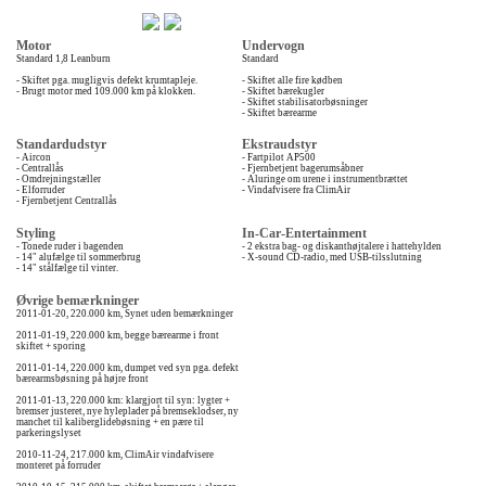
Motor
Undervogn
Standard 1,8 Leanburn
Standard
- Skiftet pga. mugligvis defekt krumtapleje.
- Skiftet alle fire kødben
- Brugt motor med 109.000 km på klokken.
- Skiftet bærekugler
- Skiftet stabilisatorbøsninger
- Skiftet bærearme
Standardudstyr
Ekstraudstyr
- Aircon
- Fartpilot AP500
- Centrallås
- Fjernbetjent bagerumsåbner
- Omdrejningstæller
- Aluringe om urene i instrumentbrættet
- Elforruder
- Vindafvisere fra ClimAir
- Fjernbetjent Centrallås
Styling
In-Car-Entertainment
- Tonede ruder i bagenden
- 2 ekstra bag- og diskanthøjtalere i hattehylden
- 14" alufælge til sommerbrug
- X-sound CD-radio, med USB-tilsslutning
- 14" stålfælge til vinter.
Øvrige bemærkninger
2011-01-20, 220.000 km, Synet uden bemærkninger
2011-01-19, 220.000 km, begge bærearme i front
skiftet + sporing
2011-01-14, 220.000 km, dumpet ved syn pga. defekt
bærearmsbøsning på højre front
2011-01-13, 220.000 km: klargjort til syn: lygter +
bremser justeret, nye hyleplader på bremseklodser, ny
manchet til kaliberglidebøsning + en pære til
parkeringslyset
2010-11-24, 217.000 km, ClimAir vindafvisere
monteret på forruder