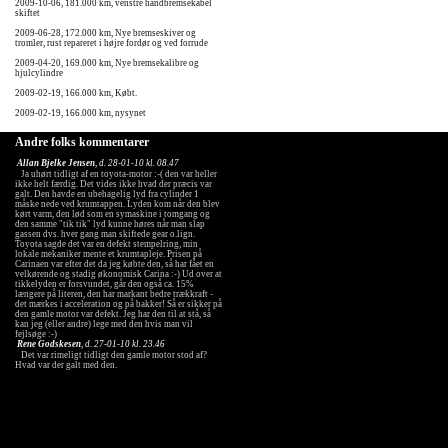
2009-10-06, 181.000 km, venstre håndbremsekabel
skiftet
2009-06-28, 172.000 km, Nye bremseskiver og
tromler, rust repareret i højre fordør og ved forrude
2009-04-20, 169.000 km, Nye bremsekalibre og
hjulcylindre
2009-02-19, 166.000 km, Købt.
2009-02-19, 166.000 km, nysynet
Andre folks kommentarer
Allan Bjelke Jensen
, d. 28-01-10 kl. 08.47
Ja uhørt tidligt af en toyota-motor :-( den var heller
ikke helt færdig. Det vides ikke hvad der præcis var
galt. Den havde en ubehagelig lyd fra cylinder 1
måske nede ved krumtappen. Lyden kom når den blev
kørt varm, den lød som en symaskine i tomgang og
den samme "tik tik" lyd kunne høres når man slap
gassen dvs. hver gang man skiftede gear o.lign.
Toyota sagde det var en defekt stempelring, min
lokale mekaniker mente et krumtapleje. Prisen på
Carinaen var efter det da jeg købte den, så har fået en
velkørende og stadig økonomisk Carina :-) Ud over at
tikkelyden er forsvundet, går den også ca. 15%
længere på literen, den har markant bedre trækkraft -
det mærkes i acceleration og på bakker! Så er sikker på
den gamle motor var defekt. Jeg har den til at stå, så
kan jeg (eller andre) lege med den hvis man vil
fejlsøge :-)
Rene Godskesen
, d. 27-01-10 kl. 23.46
Det var rimeligt tidligt den gamle motor stod af?
Hvad var der galt med den.