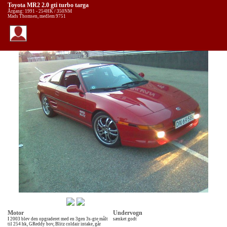
Toyota MR2 2.0 gti turbo targa
Årgang: 1991 - 254HK / 350NM
Mads Thomsen, medlem 9751
Motor
Undervogn
I 2003 blev den opgraderet med en 3gen 3s-gte målt
sænket godt
til 254 hk, GReddy bov, Blitz coldair intake, går