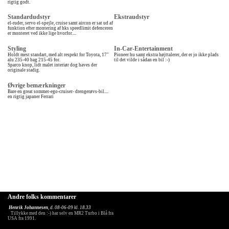
rigtig godt.
Standardudstyr
Ekstraudstyr
el-ruder, servo el-spejle, cruise samt aircon er sat ud af
funktion efter montering af hks speedlimit defenceren
er monteret ved ikke lige hvorfor....
Styling
In-Car-Entertainment
Holdt mest standart, med alt respekt for Toyota, 17"
Pioneer hu samt ekstra højttalerer, der er jo ikke plads
alu 235-40 bag 215-45 for.
til det vilde i sådan en bil :-)
Sparco knop, lidt malet interiør dog haves der
originale stadig.
Øvrige bemærkninger
Bare en great sommer-ego-cruiser- drengerøvs-bil....
en rigtig japaner Ferrari
Andre folks kommentarer
Henrik Johannesen
, d. 08-06-09 kl. 18.33
Tillykke med den :-) har selv en MR2 Turbo i Blå fra
USA fra 1991.