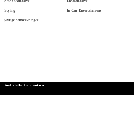
Standardudstyr
Ekstraudstyr
Styling
In-Car-Entertainment
Øvrige bemærkninger
Andre folks kommentarer