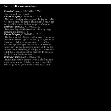
Andre folks kommentarer
Rene Godskesen
, d. 24-11-09 kl. 17.54
Jeg har sendt dig en mail
Kasper Tellefsen
, d. 24-11-09 kl. 17.48
Nej.. men så må jeg klare mig med det jeg har.. :) Det
KN filter element du har her på siden er det noget der
kan give lidt, eller er det bare penge ud af vinduet..?
Rene Godskesen
, d. 24-11-09 kl. 17.33
Desværre. Jeg har ikke kendskab til særlig meget
udstyr til denne model :-(
Kasper Tellefsen
, d. 24-11-09 kl. 17.31
Har tænkt på det.. :) tror os det kommer.. :) nu må vi
se hvad finanserne siger til foråret.. :) Rene, kender du
ikk til mere styling af sårn en avensis verso? har
bestilt en spoiler bag til den er bare ikk dukket op
endnu.. men når den kommer så har jeg alt det på den
som der findes af styling, så vidt jeg ved.. Men du har
jo lidt bedre kontakter end jeg har hvad det angår, så
ved du ikk om der findes mere.. ?
Rene Godskesen
, d. 23-11-09 kl. 17.56
Hvis du ikke synes bilen er lav nok, så må du have
nogle større hjul på ;-) Sådan en vogn er superflot
med 19" (eller 20", hvis det skal være ekstra vildt)