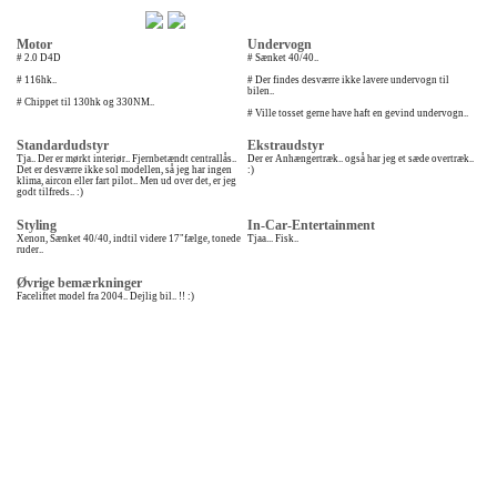
Motor
Undervogn
# 2.0 D4D
# Sænket 40/40..
# 116hk..
# Der findes desværre ikke lavere undervogn til
bilen..
# Chippet til 130hk og 330NM..
# Ville tosset gerne have haft en gevind undervogn..
Standardudstyr
Ekstraudstyr
Tja.. Der er mørkt interiør.. Fjernbetændt centrallås..
Der er Anhængertræk.. også har jeg et sæde overtræk..
Det er desværre ikke sol modellen, så jeg har ingen
:)
klima, aircon eller fart pilot.. Men ud over det, er jeg
godt tilfreds.. :)
Styling
In-Car-Entertainment
Xenon, Sænket 40/40, indtil videre 17"fælge, tonede
Tjaa... Fisk..
ruder..
Øvrige bemærkninger
Faceliftet model fra 2004.. Dejlig bil.. !! :)