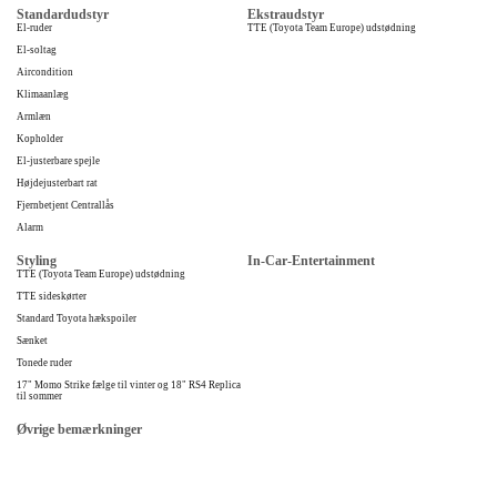
Standardudstyr
Ekstraudstyr
El-ruder
TTE (Toyota Team Europe) udstødning
El-soltag
Aircondition
Klimaanlæg
Armlæn
Kopholder
El-justerbare spejle
Højdejusterbart rat
Fjernbetjent Centrallås
Alarm
Styling
In-Car-Entertainment
TTE (Toyota Team Europe) udstødning
TTE sideskørter
Standard Toyota hækspoiler
Sænket
Tonede ruder
17" Momo Strike fælge til vinter og 18" RS4 Replica
til sommer
Øvrige bemærkninger